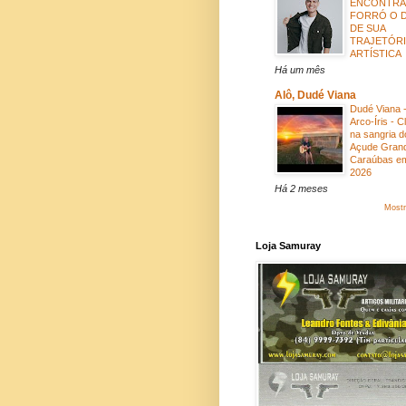
ENCONTRA
FORRÓ O 
DE SUA
TRAJETÓRI
ARTÍSTICA
Há um mês
Alô, Dudé Viana
Dudé Viana 
Arco-Íris - C
na sangria d
Açude Gran
Caraúbas e
2026
Há 2 meses
Mostr
Loja Samuray