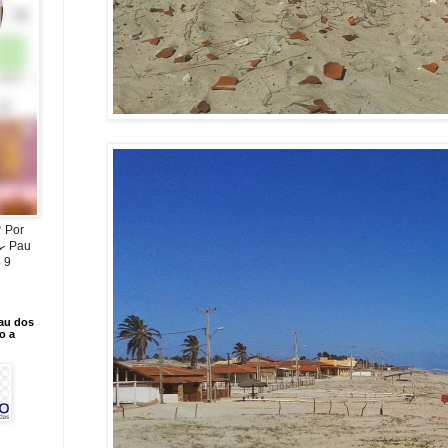
 💚 Por
🍳 Pau
 9
Pau dos
o a