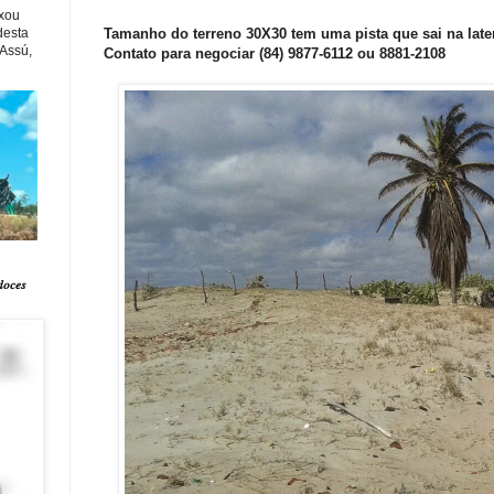
xou
desta
Tamanho do terreno 30X30 tem uma pista que sai na later
 Assú,
Contato para negociar (84) 9877-6112 ou 8881-2108
𝑑𝑜𝑐𝑒𝑠