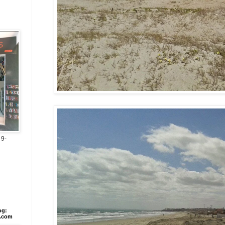
 9-
og:
l.com