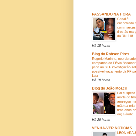
PASSANDO NA HORA
Casal é
encontrado 
com marcas
tiros às mar
da RN-118
Há 15 horas
Blog do Robson Pires
Rogério Marinho, coordenado
campanha de Flávio Bolsonar
pede ao STF investigação so
possível vazamento da PF pa
Lula
Há 19 horas
Blog do João Moacir
Pai suspeito
morte do filh
ameaçou ma
mãe da cria
tiros anos an
ouça áudio
Há 20 horas
VENHA-VER NOTICIAS
LEON ARA