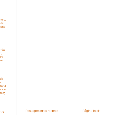
morto
 de
gens
r da
o,
bre
ra
 da
o
tar a
nça a
tes;
Postagem mais recente
Página inicial
ÚJO