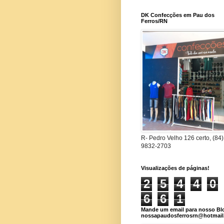
DK Confecções em Pau dos
Ferros/RN
R- Pedro Velho 126 certo, (84)
9832-2703
Visualizações de páginas!
2
5
4
4
0
6
6
1
Mande um email para nosso Bl
nossapaudosferrosrn@hotmai