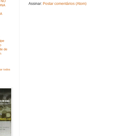
 NO
Assinar:
Postar comentários (Atom)
DNA
A
-
lipe
o
de de
m
ar todos