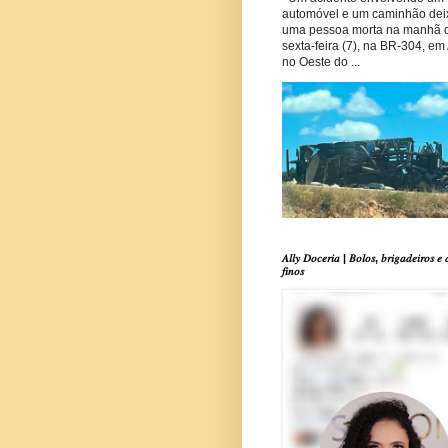
automóvel e um caminhão dei
uma pessoa morta na manhã 
sexta-feira (7), na BR-304, em
no Oeste do ...
𝐴𝑙𝑙𝑦 𝐷𝑜𝑐𝑒𝑟𝑖𝑎 | 𝐵𝑜𝑙𝑜𝑠, 𝑏𝑟𝑖𝑔𝑎𝑑𝑒𝑖𝑟𝑜𝑠 𝑒 
𝑓𝑖𝑛𝑜𝑠