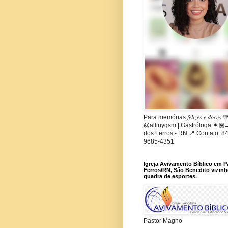
Para memórias 𝑓𝑒𝑙𝑖𝑧𝑒𝑠 𝑒 𝑑𝑜𝑐𝑒𝑠
@allinygsm | Gastróloga 👩🏽‍
dos Ferros - RN 📍 Contato: 84
9685-4351
Igreja Avivamento Bíblico em 
Ferros/RN, São Benedito vizinh
quadra de esportes.
Pastor Magno