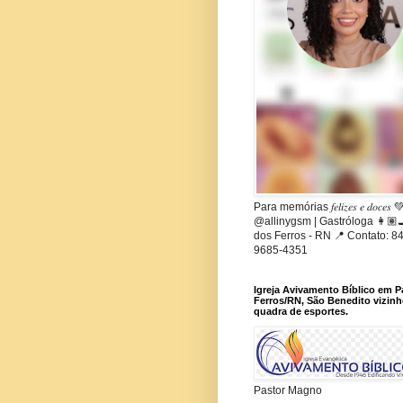
Para memórias 𝑓𝑒𝑙𝑖𝑧𝑒𝑠 𝑒 𝑑𝑜𝑐𝑒𝑠
@allinygsm | Gastróloga 👩🏽‍
dos Ferros - RN 📍 Contato: 84
9685-4351
Igreja Avivamento Bíblico em 
Ferros/RN, São Benedito vizinh
quadra de esportes.
Pastor Magno