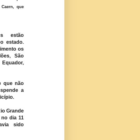
 Caern, que
os estão
o estado.
cimento os
lões, São
, Equador,
e que não
uspende a
cípio.
Rio Grande
 no dia 11
via sido