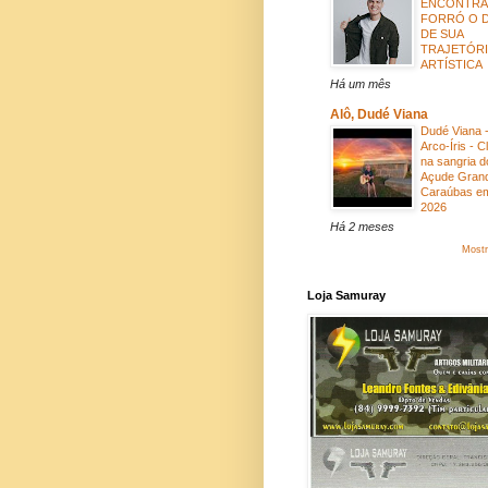
ENCONTRA
FORRÓ O 
DE SUA
TRAJETÓRI
ARTÍSTICA
Há um mês
Alô, Dudé Viana
Dudé Viana 
Arco-Íris - C
na sangria d
Açude Gran
Caraúbas e
2026
Há 2 meses
Mostr
Loja Samuray