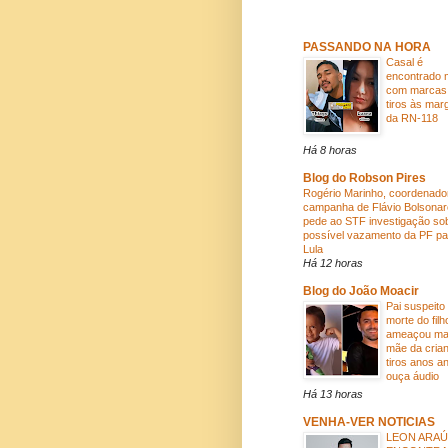
PASSANDO NA HORA
Casal é
encontrado 
com marcas
tiros às mar
da RN-118
Há 8 horas
Blog do Robson Pires
Rogério Marinho, coordenado
campanha de Flávio Bolsonar
pede ao STF investigação so
possível vazamento da PF pa
Lula
Há 12 horas
Blog do João Moacir
Pai suspeito
morte do filh
ameaçou ma
mãe da cria
tiros anos an
ouça áudio
Há 13 horas
VENHA-VER NOTICIAS
LEON ARA