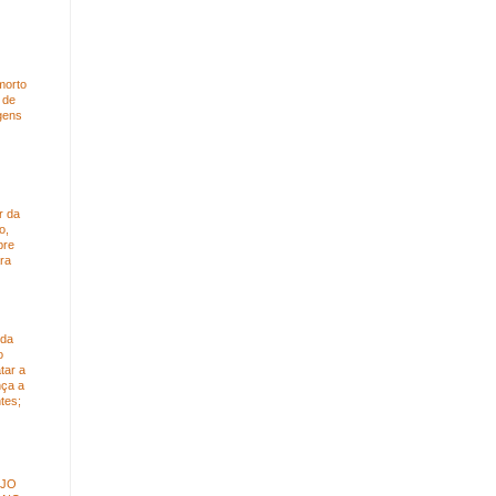
morto
 de
gens
r da
o,
bre
ra
 da
o
tar a
nça a
tes;
ÚJO