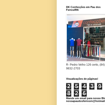
DK Confecções em Pau dos
Ferros/RN
R- Pedro Velho 126 certo, (84)
9832-2703
Visualizações de páginas!
2
5
4
3
9
8
2
6
Mande um email para nosso Bl
nossapaudosferrosrn@hotmai