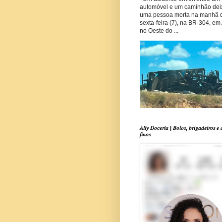
automóvel e um caminhão dei
uma pessoa morta na manhã 
sexta-feira (7), na BR-304, em
no Oeste do ...
𝐴𝑙𝑙𝑦 𝐷𝑜𝑐𝑒𝑟𝑖𝑎 | 𝐵𝑜𝑙𝑜𝑠, 𝑏𝑟𝑖𝑔𝑎𝑑𝑒𝑖𝑟𝑜𝑠 𝑒 
𝑓𝑖𝑛𝑜𝑠