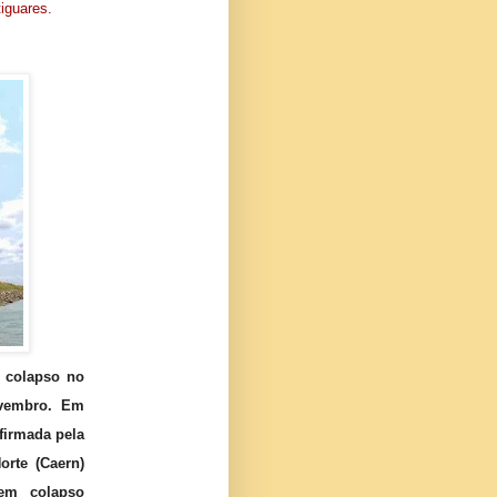
iguares.
.
 colapso no
ovembro. Em
firmada pela
rte (Caern)
 em colapso