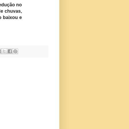
redução no
de chuvas,
o baixou e