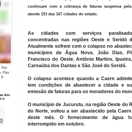
continuam com a cobrança de faturas suspensa pela
atende 153 das 167 cidades do estado.
As cidades com serviços paralisad
concentradas nas regiões Oeste e Seridó d
Atualmente sofrem com o colapso no abaste
municípios de Água Nova, João Dias, Pi
Francisco do Oeste, Antônio Martins, Ipueira
Carnaúba dos Dantas e São José do Seridó.
 💚 Por
🍳 Pau
 9
O colapso acontece quando a Caern adimit
tem condições de abastecer a cidade e s
emissão de faturas para os moradores do muni
Pau dos
o a
O município de Jucurutu, na região Oeste do 
do Norte, voltou a ser abastecido pela Caern
deste mês. O fornecimento de água ha
interrompido em outubro.