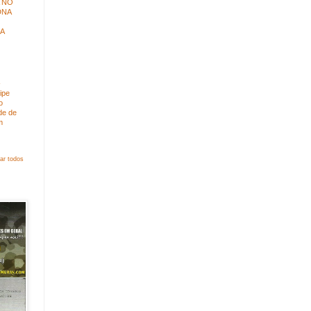
 NO
DNA
A
-
lipe
o
de de
m
ar todos